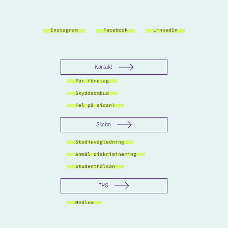
Instagram
Facebook
LinkedIn
Kontakt
För företag
Skyddsombud
Fel på sidan?
Skolan
Studievägledning
Anmäl diskriminering
Studenthälsan
THS
Medlem