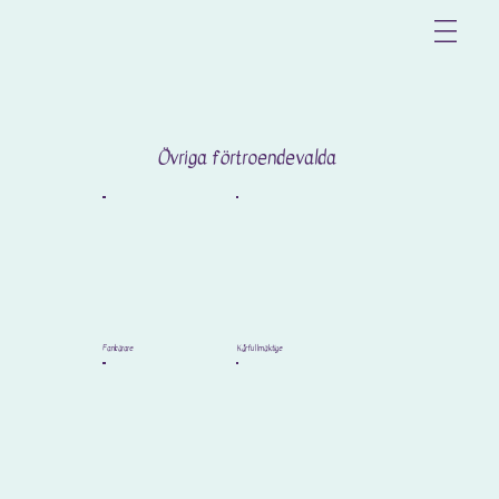
Övriga förtroendevalda
Fanbärare
Kårfullmäktige