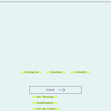
Instagram
Facebook
LinkedIn
Kontakt
För företag
Skyddsombud
Fel på sidan?