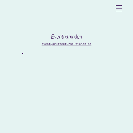
Eventnämnden
event@arkitektursektionen.se