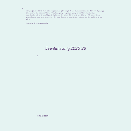
När projektet kört fast eller uppsatsen går trögt finns Eventnämnden där för att lysa upp
tillvaron. Med spelkvällar, filmvisningar, vinprovningar, sykvällar, bastuhäng,
museibesök och andra roliga aktiviteter är målet för Event att bidra till att stärka
gemenskapen inom sektionen. Det är bara fantasin som sätter gränserna för vad Event kan
göra!
Ansvarig är Eventansvarig
Eventansvarig 2025-26
Anna Jonsson