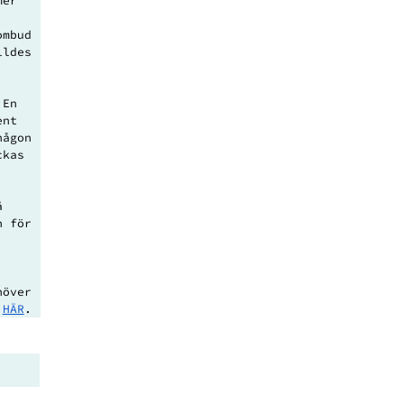
mer 
ombud 
lldes 
 En 
ent 
någon 
ckas 
å 
n för 
 
höver 
 
HÄR
.