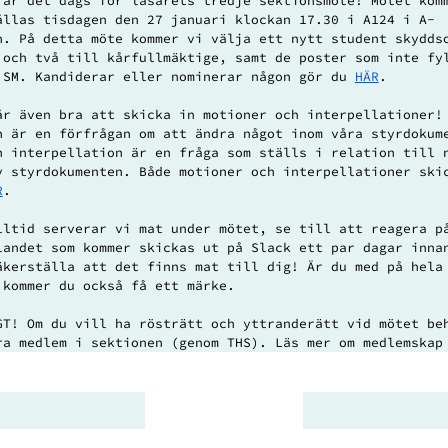
 är det dags för läsårets tredje sektionsmöte! Mötet kom
ållas tisdagen den 27 januari klockan 17.30 i A124 i A-
n. På detta möte kommer vi välja ett nytt student skydds
 och två till kårfullmäktige, samt de poster som inte fy
 SM. Kandiderar eller nominerar någon gör du 
HÄR
. 
år även bra att skicka in motioner och interpellationer!
n är en förfrågan om att ändra något inom våra styrdokum
n interpellation är en fråga som ställs i relation till 
v styrdokumenten. Både motioner och interpellationer ski
R
.
lltid serverar vi mat under mötet, se till att reagera p
landet som kommer skickas ut på Slack ett par dagar inna
äkerställa att det finns mat till dig! Är du med på hela
 kommer du också få ett märke. 
GT! Om du vill ha rösträtt och yttranderätt vid mötet be
ra medlem i sektionen (genom THS). Läs mer om medlemskap
Föregående inlägg
Nästa inlägg