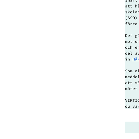
Snart
att h
skola
(SSO)
förra
Det g
motio
och e
del a
in 
HÄ
Som a
medde
att s
mötet
VIKTI
du va